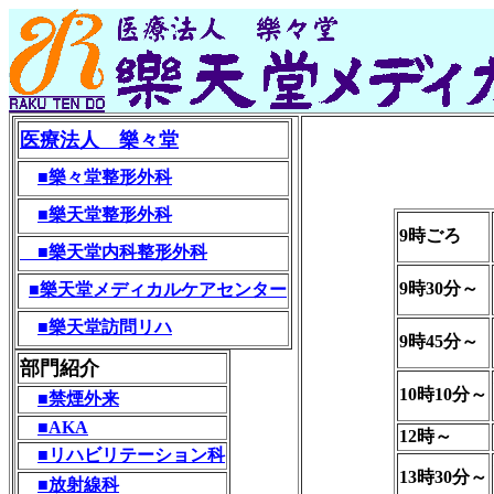
医療法人 樂々堂
■樂々堂整形外科
■樂天堂整形外科
9時ごろ
■樂天堂内科整形外科
9時30分～
■樂天堂メディカルケアセンター
■樂天堂訪問リハ
9時45分～
部門紹介
10時10分～
■禁煙外来
■AKA
12時～
■リハビリテーション科
13時30分～
■放射線科